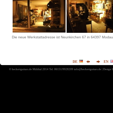
Die neue Werkstattadresse ist Neunkirchen 67 in 64397 Modaut
DE
EN
© heckertguitars.de Mühltal 2014 Tel. 06151/9928209 info@heckertguitars.de | Desig