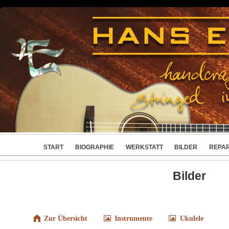
START
BIOGRAPHIE
WERKSTATT
BILDER
REPA
Bilder
Zur Übersicht
Instrumente
Ukulele