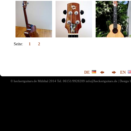
Seite:
1
2
DE
EN
© heckertguitars.de Mühltal 2014 Tel. 06151/9928209 info@heckertguitars.de | Desig